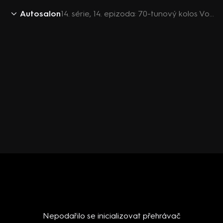
Autosalon
14. série, 14. epizoda: 70-tunový kolos Volvo A40G. Téma: Alfa Romeo. Tuning Yamaha Ténéré. Bazar Seat Ibiza Cupra.
Nepodařilo se inicializovat přehrávač