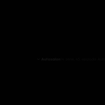
Autosalon
14. série, 45. epizoda: Au