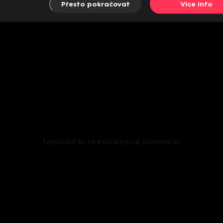
Přesto pokračovat
Více info
Nepodařilo se inicializovat přehrávač