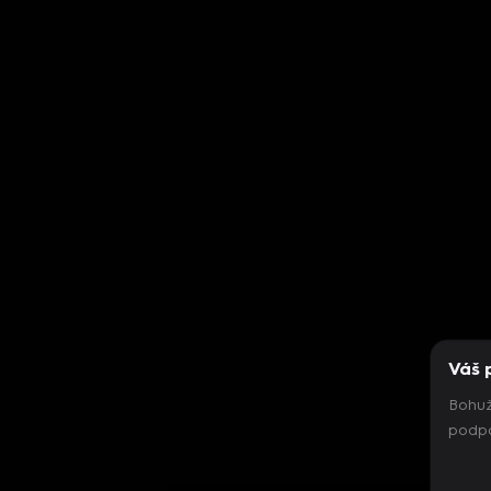
Váš 
Bohuž
podpo