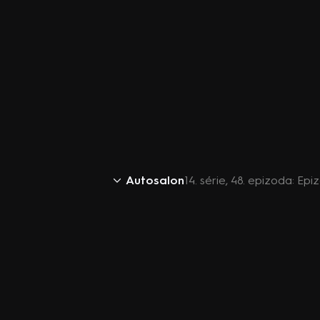
Autosalon
14. série, 48. epizoda: Ep