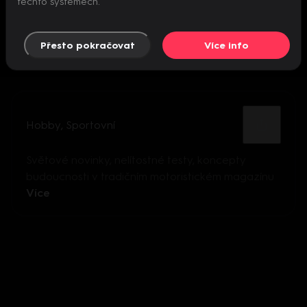
těchto systémech.
Přesto pokračovat
Více info
Hobby
,
Sportovní
Světové novinky, nelítostné testy, koncepty
budoucnosti v tradičním motoristickém magazínu
Více