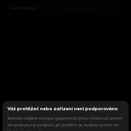
Autosalon
17. série, 17. epizoda: Autosalon S17 (17)
Váš prohlížeč nebo zařízení není podporováno
Bohužel nejsme schopni garantovat plnou funkčnost prima+
ani poskytovat podporu při potížích se službou prima+ na
Nepodařilo se inicializovat přehrávač