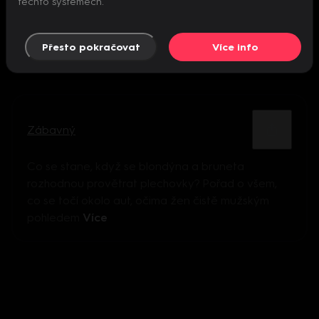
těchto systémech.
Přesto pokračovat
Více info
Zábavný
Co se stane, když se blondýna a bruneta
rozhodnou provětrat plechovky? Pořad o všem,
co se točí okolo aut, očima žen čistě mužským
pohledem
Více