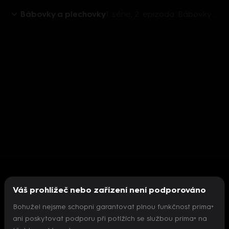
Bábovky a plechovky
1. série, 2. epizoda: Bábovky a plechovky (2)
Váš prohlížeč nebo zařízení není podporováno
Bohužel nejsme schopni garantovat plnou funkčnost prima+
ani poskytovat podporu při potížích se službou prima+ na
Nepodařilo se inicializovat přehrávač