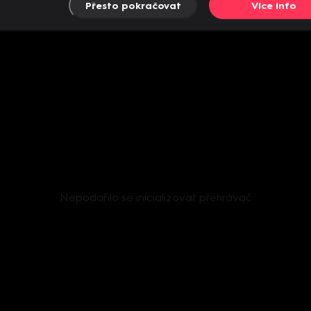
Přesto pokračovat
Více info
Nepodařilo se inicializovat přehrávač