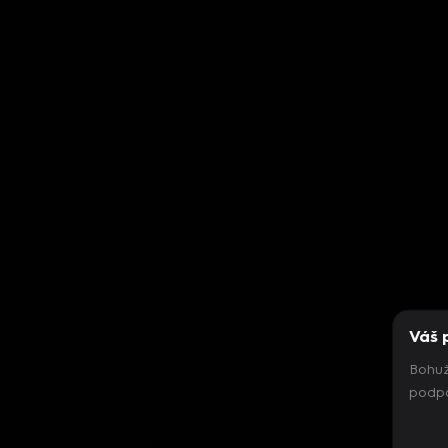
Váš 
Bohuž
podpo