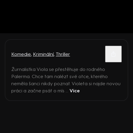
Komedie
,
Kriminální
,
Thriller
Žurnalistka Viola se přestěhuje do rodného
Palerma. Chce tam nalézt své otce, kterého
neměla šanci nikdy poznat. Violeta si najde novou
práci a začne psát o mís ...
Více