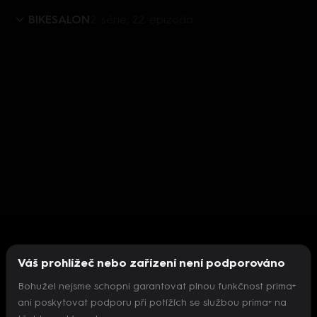
BIKESALON
2. série, 22. epizoda
Váš prohlížeč nebo zařízení není podporováno
Bohužel nejsme schopni garantovat plnou funkčnost prima+
ani poskytovat podporu při potížích se službou prima+ na
Nepodařilo se inicializovat přehrávač