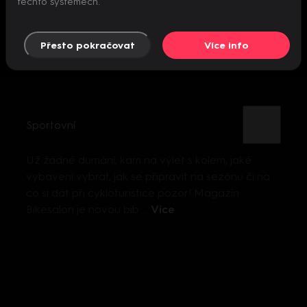
těchto systémech.
Přesto pokračovat
Více info
Sportovní
Už žádné dumání, kam na výlet s kolem, jaké
vybavení vybrat, jak se připravit na sezónu či na
co si dát při cykloturistice pozor! Magazín
Bikesalon je novou bib ...
Více