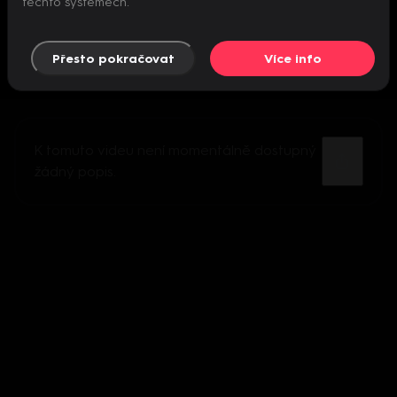
těchto systémech.
Přesto pokračovat
Více info
K tomuto videu není momentálně dostupný
žádný popis.