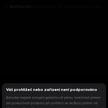
BIKESALON
Bikesalon 2019 (2): Kross Soil Boost 2.0 e bike
Váš prohlížeč nebo zařízení není podporováno
Bohužel nejsme schopni garantovat plnou funkčnost prima+
ani poskytovat podporu při potížích se službou prima+ na
Nepodařilo se inicializovat přehrávač