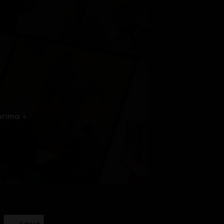
prima