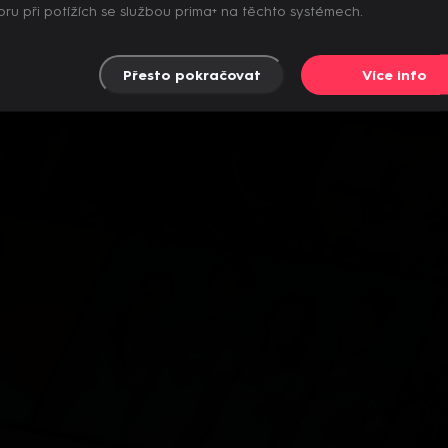
ru při potížích se službou prima+ na těchto systémech.
Přesto pokračovat
Více info