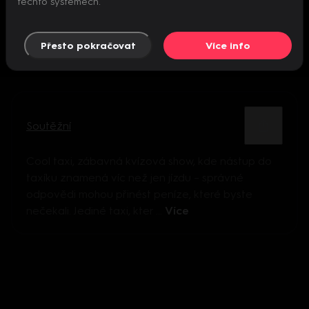
těchto systémech.
Přesto pokračovat
Více info
Soutěžní
Cool taxi, zábavná kvízová show, kde nástup do
taxíku znamená víc než jen jízdu – správné
odpovědi mohou přinést peníze, které byste
nečekali. Jediné taxi, kter ...
Více