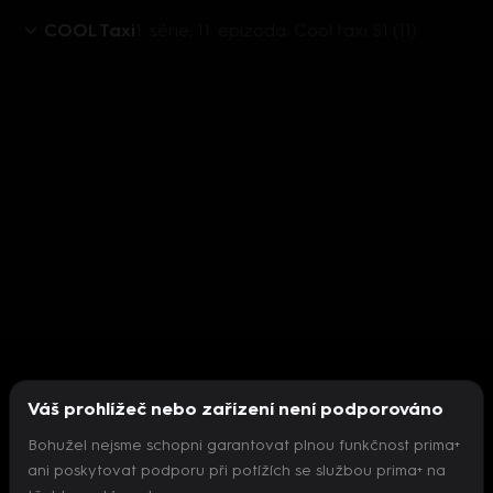
COOL Taxi
1. série, 11. epizoda: Cool taxi S1 (11)
Váš prohlížeč nebo zařízení není podporováno
Bohužel nejsme schopni garantovat plnou funkčnost prima+
ani poskytovat podporu při potížích se službou prima+ na
Nepodařilo se inicializovat přehrávač