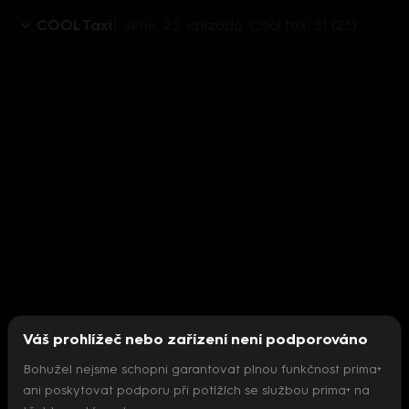
COOL Taxi
1. série, 25. epizoda: Cool taxi S1 (25)
Váš prohlížeč nebo zařízení není podporováno
Bohužel nejsme schopni garantovat plnou funkčnost prima+
ani poskytovat podporu při potížích se službou prima+ na
Nepodařilo se inicializovat přehrávač