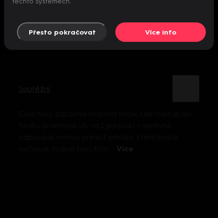
těchto systémech.
Přesto pokračovat
Více info
Soutěžní
Cool taxi, zábavná kvízová show, kde nástup do
taxíku znamená víc než jen jízdu – správné
odpovědi mohou přinést peníze, které byste
nečekali. Jediné taxi, kter ...
Více