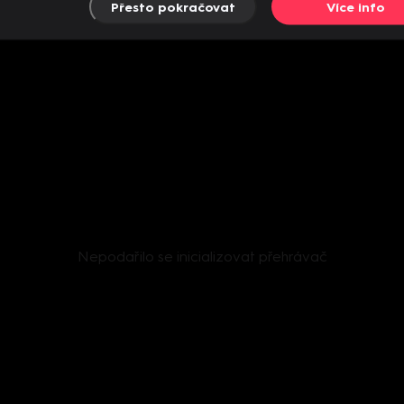
Přesto pokračovat
Více info
Nepodařilo se inicializovat přehrávač