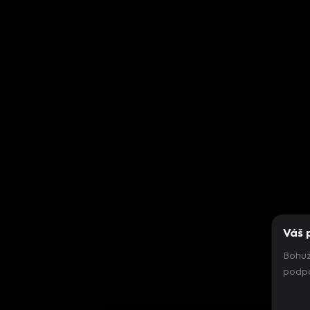
Váš 
Bohuž
podpo