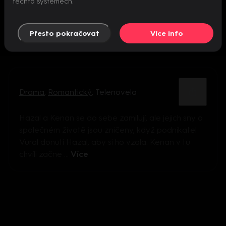
těchto systémech.
Přesto pokračovat
Více info
Drama
,
Romantický
,
Telenovela
Hazal a Kenan se do sebe zamilují, ale jejich sny o
společném životě jsou zničeny, když podnikatel
Vural donutí Hazal, aby si ho vzala. Kenan v tu
chvíli začne ...
Více