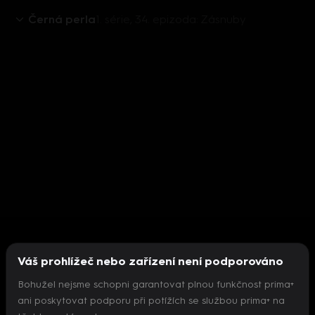
Černá perla
1. série, 34. epizoda: Zásnuby
Váš prohlížeč nebo zařízení není podporováno
Bohužel nejsme schopni garantovat plnou funkčnost prima+
ani poskytovat podporu při potížích se službou prima+ na
Nepodařilo se inicializovat přehrávač