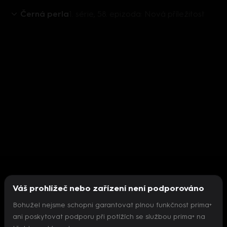
Černá perla
1. série, 58. epizoda: Nová příležitost
Váš prohlížeč nebo zařízení není podporováno
Bohužel nejsme schopni garantovat plnou funkčnost prima+
ani poskytovat podporu při potížích se službou prima+ na
Nepodařilo se inicializovat přehrávač