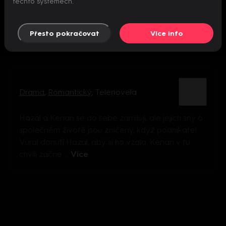
těchto systémech.
Přesto pokračovat
Více info
Drama
,
Romantický
,
Telenovela
Hazal a Kenan se do sebe zamilují, ale jejich sny o
společném životě jsou zničeny, když podnikatel
Vural donutí Hazal, aby si ho vzala. Kenan v tu
chvíli začne ...
Více