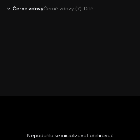
Černé vdovy
Černé vdovy (7): Dítě
Nepodařilo se inicializovat přehrávač