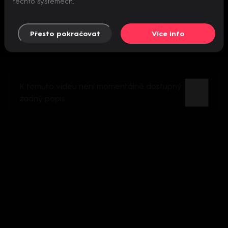
těchto systémech.
Přesto pokračovat
Více info
K tomuto videu není momentálně dostupný
žádný popis.