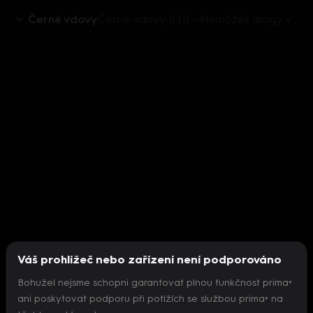
Černé vdovy
Černé vdovy II (1) - Nemůžeš drogy vyrábět a zároveň konzumovat
Váš prohlížeč nebo zařízení není podporováno
Bohužel nejsme schopni garantovat plnou funkčnost prima+
ani poskytovat podporu při potížích se službou prima+ na
Nepodařilo se inicializovat přehrávač