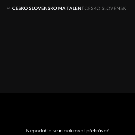
ČESKO SLOVENSKO MÁ TALENT
ČESKO SLOVENSKO MÁ TALENT IX (1) – Zdeněk Vávra
Nepodařilo se inicializovat přehrávač