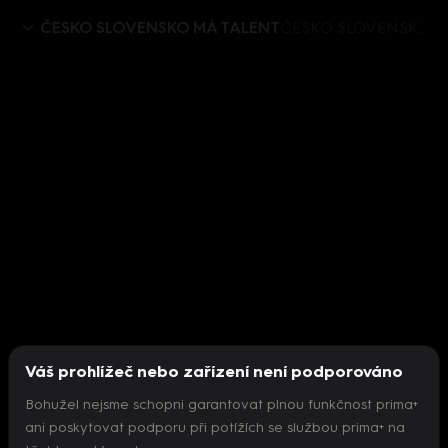
ČESKO SLOVENSKO MÁ TALENT
ČESKO SLOVENSKO MÁ TALENT IX (10) – Hayford Okine
Váš prohlížeč nebo zařízení není podporováno
Bohužel nejsme schopni garantovat plnou funkčnost prima+
ani poskytovat podporu při potížích se službou prima+ na
Nepodařilo se inicializovat přehrávač