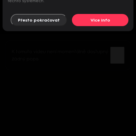
těchto systémech.
Přesto pokračovat
Více info
K tomuto videu není momentálně dostupný
žádný popis.