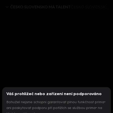
ČESKO SLOVENSKO MÁ TALENT
ČESKO SLOVENSKO MÁ TALENT IX (12) – Daniel Koki o kritice
Váš prohlížeč nebo zařízení není podporováno
Bohužel nejsme schopni garantovat plnou funkčnost prima+
ani poskytovat podporu při potížích se službou prima+ na
Nepodařilo se inicializovat přehrávač