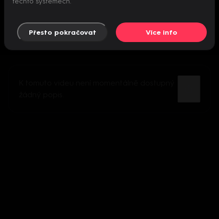
těchto systémech.
Přesto pokračovat
Více info
K tomuto videu není momentálně dostupný
žádný popis.