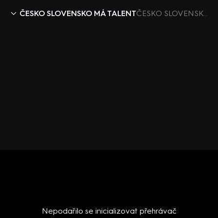
ČESKO SLOVENSKO MÁ TALENT
ČESKO SLOVENSKO MÁ TALENT IX (4) – Akrobat Remy Martin
Nepodařilo se inicializovat přehrávač