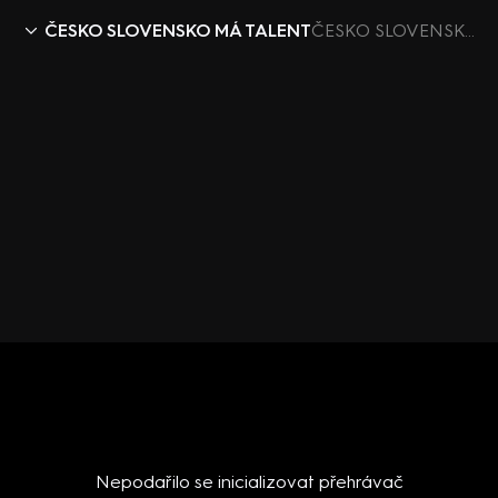
ČESKO SLOVENSKO MÁ TALENT
ČESKO SLOVENSKO MÁ TALENT IX (5) – Rom Star Vyškov
Nepodařilo se inicializovat přehrávač