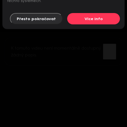
těchto systémech.
Přesto pokračovat
Více info
K tomuto videu není momentálně dostupný
žádný popis.