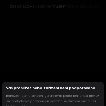
ČESKO SLOVENSKO MÁ TALENT
ČESKO SLOVENSKO MÁ TALENT X (10) – Extrémně flexibilní Míša
Váš prohlížeč nebo zařízení není podporováno
Bohužel nejsme schopni garantovat plnou funkčnost prima+
ani poskytovat podporu při potížích se službou prima+ na
Nepodařilo se inicializovat přehrávač