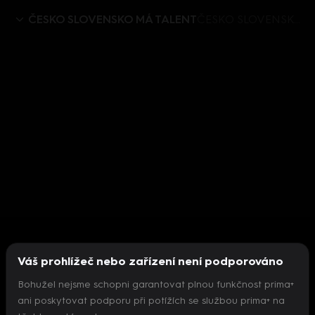
ČESKO SLOVENSKO MÁ TALENT
ČESKO SLOVENSKO MÁ TALENT X (10) – Vzdušná akrobacie dvojčat
Váš prohlížeč nebo zařízení není podporováno
Bohužel nejsme schopni garantovat plnou funkčnost prima+
ani poskytovat podporu při potížích se službou prima+ na
Nepodařilo se inicializovat přehrávač