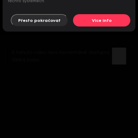
těchto systémech.
Přesto pokračovat
Více info
K tomuto videu není momentálně dostupný
žádný popis.