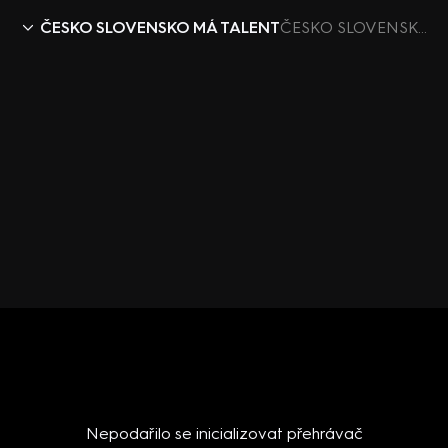
ČESKO SLOVENSKO MÁ TALENT
ČESKO SLOVENSKO MÁ TALENT X (4) – Budu zpívat Margitu Gombitovou
Nepodařilo se inicializovat přehrávač