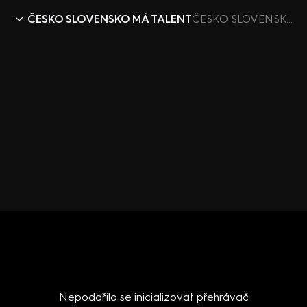
ČESKO SLOVENSKO MÁ TALENT
ČESKO SLOVENSKO MÁ TALENT X (5) – Twerk Jasminy, Davida a Jakuba
Nepodařilo se inicializovat přehrávač