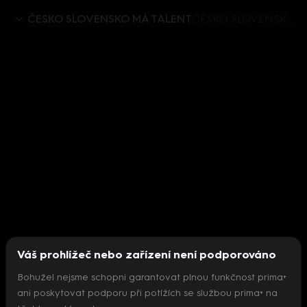
ČESKO SLOVENSKO MÁ TALENT
ČESKO SLOVENSKO MÁ TALENT X (7) – Marta Jandová na živém řetízkáči
Váš prohlížeč nebo zařízení není podporováno
Bohužel nejsme schopni garantovat plnou funkčnost prima+
ani poskytovat podporu při potížích se službou prima+ na
Nepodařilo se inicializovat přehrávač