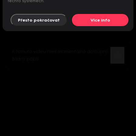
těchto systémech.
Přesto pokračovat
Více info
K tomuto videu není momentálně dostupný
žádný popis.