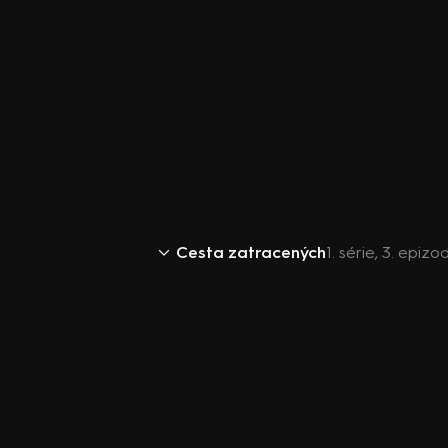
Cesta zatracených
1. série, 3. epiz