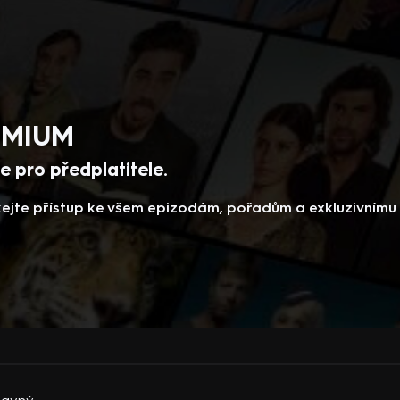
REMIUM
 pro předplatitele.
skejte přístup ke všem epizodám, pořadům a exkluzivním