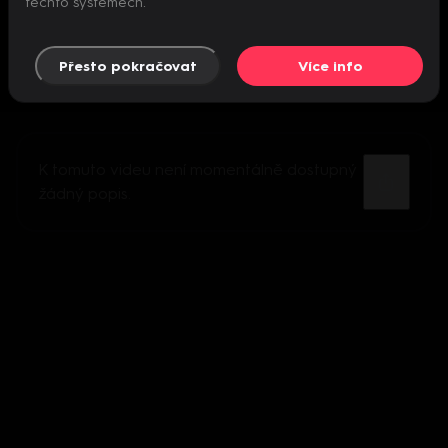
těchto systémech.
Přesto pokračovat
Více info
K tomuto videu není momentálně dostupný
žádný popis.