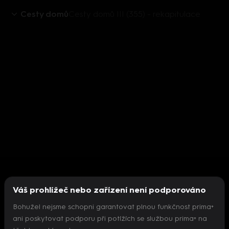
Cesty domů
Cesty domů III (355) - rekapitulace
Váš prohlížeč nebo zařízení není podporováno
Bohužel nejsme schopni garantovat plnou funkčnost prima+
ani poskytovat podporu při potížích se službou prima+ na
Nepodařilo se inicializovat přehrávač