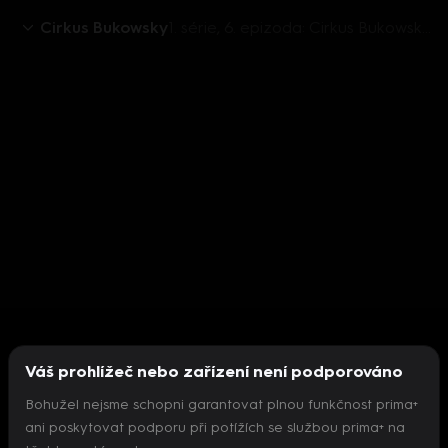
Cirkus Bukowsky
1. série, 6. epizoda: Cirkus Bukowsky S1 (6)
Váš prohlížeč nebo zařízení není podporováno
Bohužel nejsme schopni garantovat plnou funkčnost prima+
ani poskytovat podporu při potížích se službou prima+ na
Nepodařilo se inicializovat přehrávač