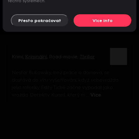
těchto systémech.
Přesto pokračovat
Více info
Krimi
,
Kriminální
,
Road-movie
,
Thriller
Nestor Bukowsky, bez práce a domova, se
dostává do víru vyšetřování, když sebevražda
jeho milenky Edity Tiché začne vypadat jako
vražda. Detektiv Kuneš, který m ...
Více