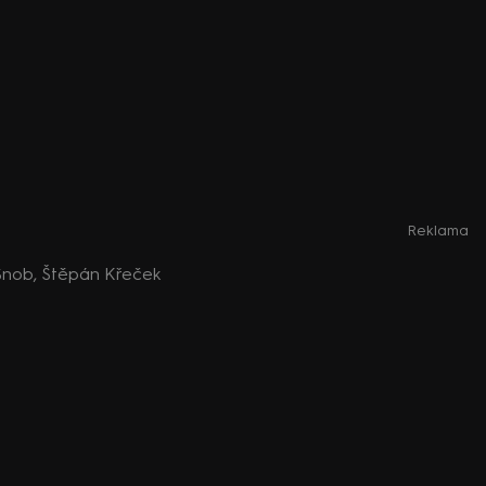
Reklama
l Šnob, Štěpán Křeček