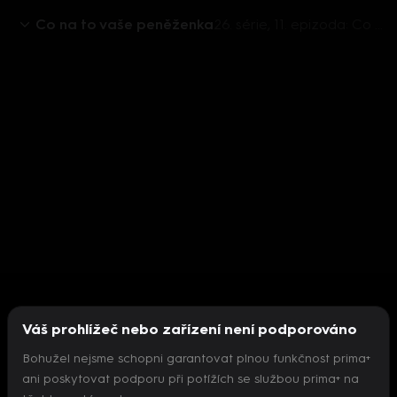
Co na to vaše peněženka
26. série, 11. epizoda: Co na to vaše peněženka, 15.1. v 17:55 - Vojtěch Šmajer, Lukáš Kovanda
Váš prohlížeč nebo zařízení není podporováno
Bohužel nejsme schopni garantovat plnou funkčnost prima+
ani poskytovat podporu při potížích se službou prima+ na
Nepodařilo se inicializovat přehrávač