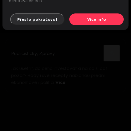
těchto systémech.
Přesto pokračovat
Více info
Publicistický
,
Zprávy
Jak ušetřit, do čeho investovat a na co si dát
pozor? Rady i své recepty nabídnou přední
ekonomové i politici
Více