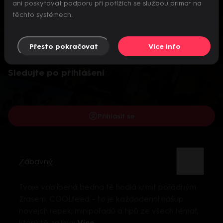
ani poskytovat podporu při potížích se službou prima+ na
těchto systémech.
Přesto pokračovat
Více info
Video je dostupné pouze pro přihlášené uživatele.
Sledujte po přihlášení
Přihlásit se
Zábavný
Tvoje voblíbená bedna tě hodlá krmit pořádným
žrasem. COOLfeed – to je každodenní nášup
novejch repek, minipořadů a tipů ze všech témat,
který tě zajímaj
Více