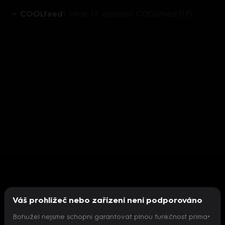
COOLfeed
1. série, 17. epizoda: COOLfeed (17)
Váš prohlížeč nebo zařízení není podporováno
Bohužel nejsme schopni garantovat plnou funkčnost prima+