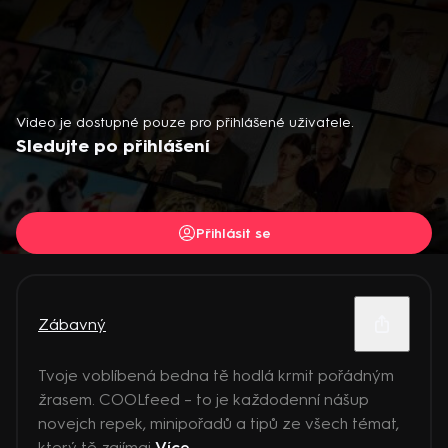
Video je dostupné pouze pro přihlášené uživatele.
Sledujte po přihlášení
Přihlásit se
Zábavný
Tvoje voblíbená bedna tě hodlá krmit pořádným
žrasem. COOLfeed – to je každodenní nášup
novejch repek, minipořadů a tipů ze všech témat,
který tě zajímaj
Více