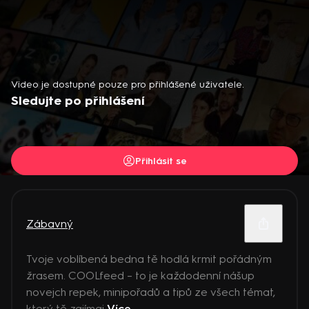
Video je dostupné pouze pro přihlášené uživatele.
Sledujte po přihlášení
Přihlásit se
Zábavný
Tvoje voblíbená bedna tě hodlá krmit pořádným
žrasem. COOLfeed – to je každodenní nášup
novejch repek, minipořadů a tipů ze všech témat,
který tě zajímaj
Více