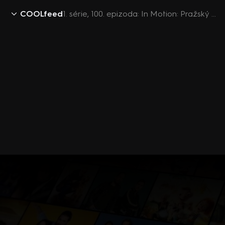
COOLfeed
1. série, 100. epizoda: In Motion: Pražský parkour jam