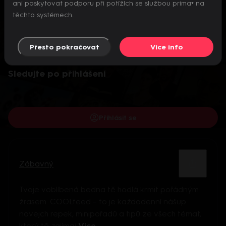
ani poskytovat podporu při potížích se službou prima+ na
těchto systémech.
Přesto pokračovat
Více info
Video je dostupné pouze pro přihlášené uživatele.
Sledujte po přihlášení
Přihlásit se
Zábavný
Tvoje voblíbená bedna tě hodlá krmit pořádným
žrasem. COOLfeed – to je každodenní nášup
novejch repek, minipořadů a tipů ze všech témat,
který tě zajímaj
Více