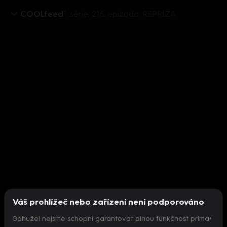
COOLfeed
1. série, 216. epizoda: REPRÍZA
Váš prohlížeč nebo zařízení není podporováno
Bohužel nejsme schopni garantovat plnou funkčnost prima+