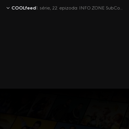
COOLfeed
1. série, 22. epizoda: INFO ZONE SubCooltury: LARP