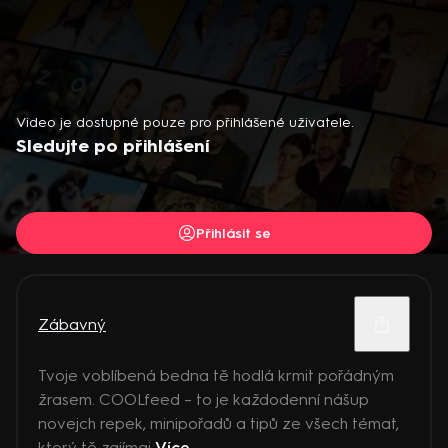
Video je dostupné pouze pro přihlášené uživatele.
Sledujte po přihlášení
Přihlásit se
Zábavný
Tvoje voblíbená bedna tě hodlá krmit pořádným
žrasem. COOLfeed – to je každodenní nášup
novejch repek, minipořadů a tipů ze všech témat,
který tě zajímaj
Více