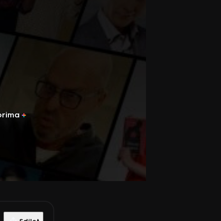
prima