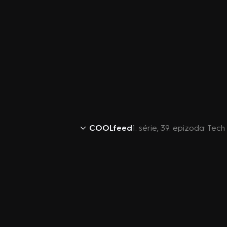
COOLfeed
1. série, 39. epizoda: T