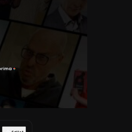
prima