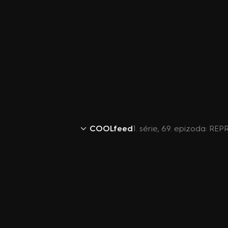
COOLfeed
1. série, 69. epizoda: RE