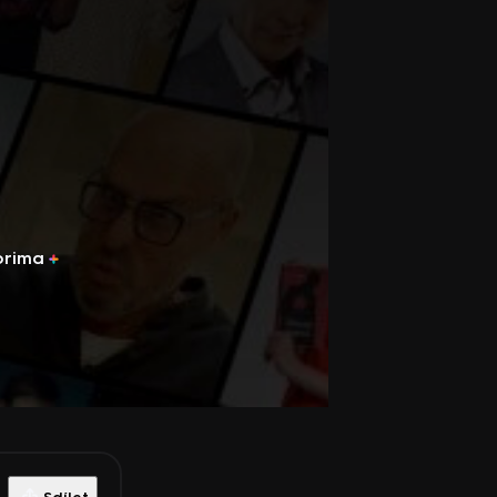
prima