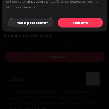
ani poskytovat podporu při potížích se službou prima+ na
těchto systémech.
Přesto pokračovat
Více info
Video je dostupné pouze pro přihlášené uživatele.
Sledujte po přihlášení
Přihlásit se
Zábavný
Tvoje voblíbená bedna tě hodlá krmit pořádným
žrasem. COOLfeed – to je každodenní nášup
novejch repek, minipořadů a tipů ze všech témat,
který tě zajímaj
Více