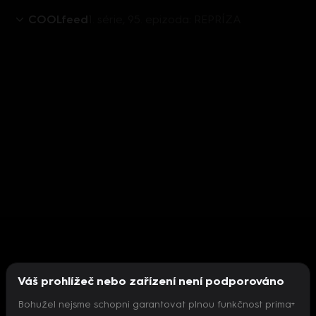
COOLfeed
1. série, 95. epizoda: REPRÍZA
Váš prohlížeč nebo zařízení není podporováno
Bohužel nejsme schopni garantovat plnou funkčnost prima+