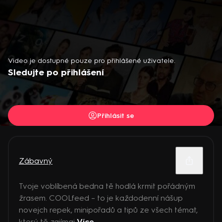
Video je dostupné pouze pro přihlášené uživatele.
Sledujte po přihlášení
Přihlásit se
Zábavný
Tvoje voblíbená bedna tě hodlá krmit pořádným
žrasem. COOLfeed – to je každodenní nášup
novejch repek, minipořadů a tipů ze všech témat,
který tě zajímaj
Více