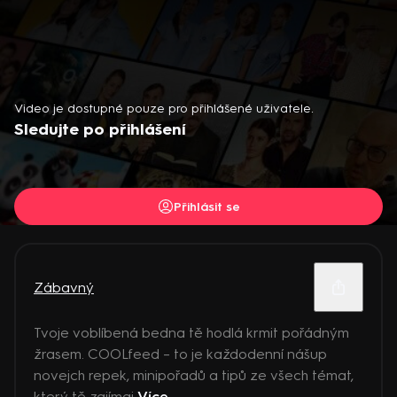
Video je dostupné pouze pro přihlášené uživatele.
Sledujte po přihlášení
Přihlásit se
Zábavný
Tvoje voblíbená bedna tě hodlá krmit pořádným
žrasem. COOLfeed – to je každodenní nášup
novejch repek, minipořadů a tipů ze všech témat,
který tě zajímaj
Více