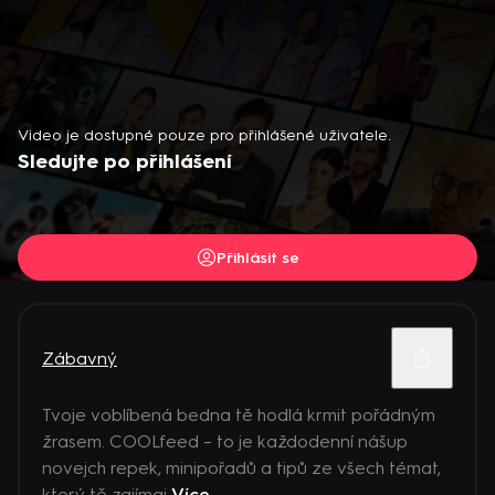
Video je dostupné pouze pro přihlášené uživatele.
Sledujte po přihlášení
Přihlásit se
Zábavný
Tvoje voblíbená bedna tě hodlá krmit pořádným
žrasem. COOLfeed – to je každodenní nášup
novejch repek, minipořadů a tipů ze všech témat,
který tě zajímaj
Více