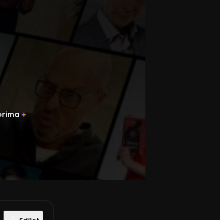
prima