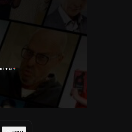
prima