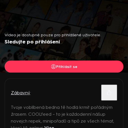
Video je dostupné pouze pro přihlášené uživatele.
Sledujte po přihlášení
Přihlásit se
Zábavný
Tvoje voblíbená bedna tě hodlá krmit pořádným
žrasem. COOLfeed – to je každodenní nášup
novejch repek, minipořadů a tipů ze všech témat,
který tě zajímaj
Více