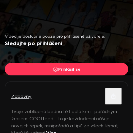
Video je dostupné pouze pro přihlášené uživatele.
Sledujte po přihlášení
Přihlásit se
Zábavný
Tvoje voblíbená bedna tě hodlá krmit pořádným
žrasem. COOLfeed – to je každodenní nášup
novejch repek, minipořadů a tipů ze všech témat,
který tě zajímaj
Více