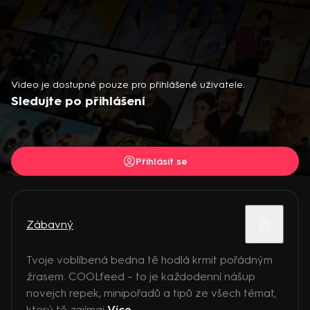
Video je dostupné pouze pro přihlášené uživatele.
Sledujte po přihlášení
Přihlásit se
Zábavný
Tvoje voblíbená bedna tě hodlá krmit pořádným
žrasem. COOLfeed – to je každodenní nášup
novejch repek, minipořadů a tipů ze všech témat,
který tě zajímaj
Více